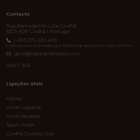
Ofertas
Contacto
My
Rua Alameda Pêro Da Covilhã
6201-909 Covilhã | Portugal
Natura
(+351) 275 330 400
Destino
Custo de uma chamada para rede fixa de acordo com o seu tarifário.
geral@naturaimbhotels.com
Galeria
RNET: 659
de
Ac
Fotos
Ligações úteis
Vouchers
H2otel
Contacto
Hotel Lusitânia
Hotel Versatile
Localização
Sport Hotel
Notícias
Covilhã Country Club
Visita