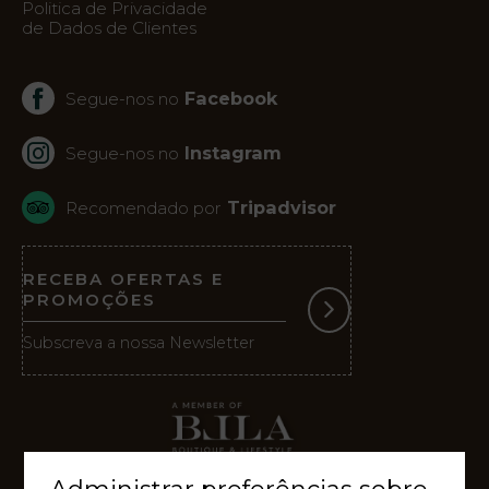
Virtual
Politica de Privacidade
de Dados de Clientes
Facebook
Segue-nos no
Instagram
Segue-nos no
Tripadvisor
Recomendado por
RECEBA OFERTAS E
PROMOÇÕES
Subscreva a nossa Newsletter