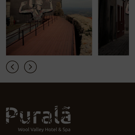
PT
EN
FR
ES
Início
Quartos
Natura
Clube
& Spa
Serviços
Experiências