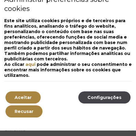
 dados de utilização que fazem os utilizadores do s
cookies
Este site utiliza cookies próprios e de terceiros para
fins analíticos, analisando o tráfego do website,
personalizando o conteúdo com base nas suas
sso à informação das cook
preferências, oferecendo funções de social media e
mostrando publicidade personalizada com base num
perfil criado a partir dos seus hábitos de navegação.
 ESPAÑA, S.L., a empresa que presta ao proprietário
Também podemos partilhar informações analíticas ou
 deste sítio. Os terceiros que tiverem armazenado
publicitárias com terceiros.
Ao clicar
aqui
pode administrar o seu consentimento e
encontrar mais informações sobre os cookies que
utilizamos.
as preferências sobre coo
Aceitar
Configurações
o de cookies de forma automática, mas pode configu
Recusar
servidor quiser guardar uma cookie. Pode fazê-lo c
Chrome
Fi