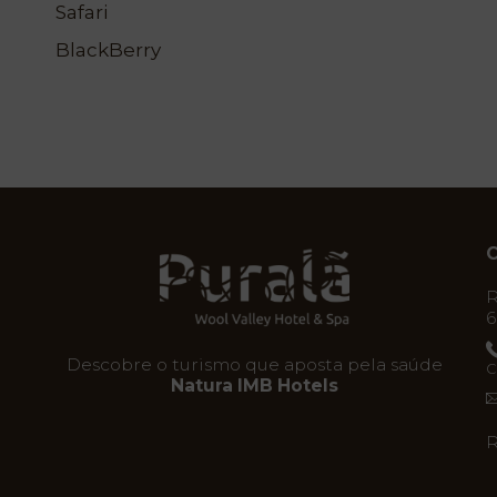
Vouchers
Safari
BlackBerry
Contacto
Localização
Notícias
Visita
Virtual
C
R
6
Descobre o turismo que aposta pela saúde
C
Natura IMB Hotels
R