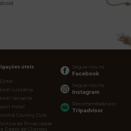
droid
Ligações úteis
Segue-nos no
Facebook
H2otel
Segue-nos no
otel Lusitânia
Instagram
otel Versatile
Recomendado por
port Hotel
Tripadvisor
ovilhã Country Club
olitica de Privacidade
e Dados de Clientes