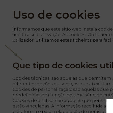
Uso de cookies
Informamos que este sítio web instala cookies
aceita a sua utilização. As cookies são fiche
utilizador. Utilizamos estes ficheiros para fac
Que tipo de cookies uti
PT
EN
FR
ES
Cookies técnicas: são aquelas que permitem a
diferentes opções ou serviços que aí existam.
Cookies de personalização: são aquelas que p
Início
predefinidas em função de uma série de critér
Cookies de análise: são aquelas que permit
Quartos
estão vinculadas. A informação recolhida atrav
plataforma e para a elaboração de perfis de na