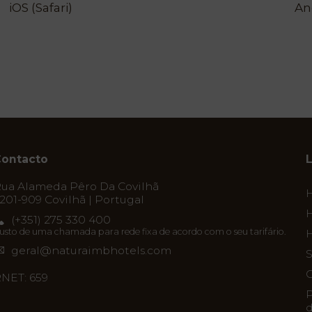
iOS (Safari)
An
ontacto
ua Alameda Pêro Da Covilhã
201-909 Covilhã | Portugal
H
(+351) 275 330 400
usto de uma chamada para rede fixa de acordo com o seu tarifário.
H
geral@naturaimbhotels.com
S
C
NET: 659
P
d