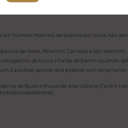
e a um número máximo de quartos por noite, não se
eciais de Natal, Réveillon, Carnaval e São Valentim.
obrigatório de touca e fralda de banho (quando apli
com 2 adultos) apenas será possível com alojamento
ábrica de Burel e Murais de Arte Urbana (Centro hist
Hotel/atividade/Hotel).