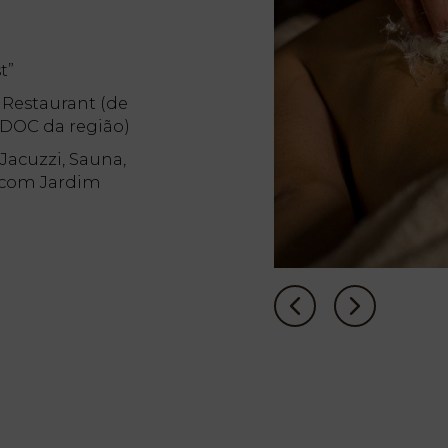
t”
Restaurant (de
 DOC da região)
 Jacuzzi, Sauna,
r com Jardim