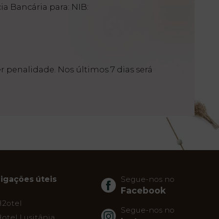
a Bancária para: NIB:
r penalidade. Nos últimos 7 dias será
Ligações úteis
Segue-nos no
Facebook
H2otel
Segue-nos no
otel Lusitânia