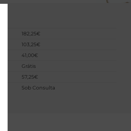
182,25€
103,25€
41,00€
Grátis
57,25€
Sob Consulta