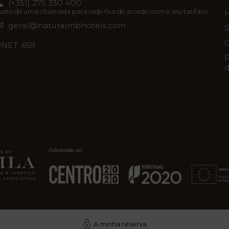
(+351) 275 330 400
usto de uma chamada para rede fixa de acordo com o seu tarifário.
H
geral@naturaimbhotels.com
S
C
NET: 659
P
d
A minha reserva