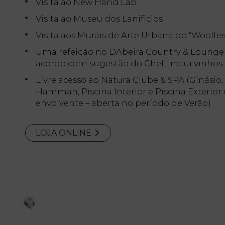
Visita ao New Hand Lab
Visita ao Museu dos Lanifícios
Visita aos Murais de Arte Urbana do “Woolfes
Uma refeição no DAbeira Country & Lounge 
acordo com sugestão do Chef, inclui vinhos
Livre acesso ao Natura Clube & SPA (Ginásio,
Hamman, Piscina Interior e Piscina Exterio
envolvente – aberta no período de Verão)
LOJA ONLINE
PT
EN
FR
ES
Início