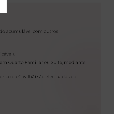
ndo acumulável com outros
cável).
 em Quarto Familiar ou Suite, mediante
órico da Covilhã) são efectuadas por