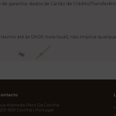
e garantia: dados de Cartão de Crédito/Transferênci
áximo até às 12h00, hora local), não implica qualque
ontacto
ua Alameda Pêro Da Covilhã
201-909 Covilhã | Portugal
H