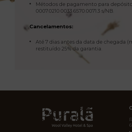
Métodos de pagamento para depósito d
0007.0210.0033.6570.0071.3 s/NB.
Cancelamentos:
Até 7 dias antes da data de chegada (m
restituído 25% da garantia.
C
R
6