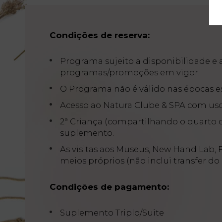
Galeria de
Fotos
Condições de reserva:
Vouchers
Programa sujeito a disponibilidade 
Contacto
programas/promoções em vigor.
Localização
O Programa não é válido nas épocas esp
Notícias
Acesso ao Natura Clube & SPA com uso 
Visita
2ª Criança (compartilhando o quarto 
Virtual
suplemento.
As visitas aos Museus, New Hand Lab, F
meios próprios (não inclui transfer do 
Condições de pagamento:
Suplemento Triplo/Suite