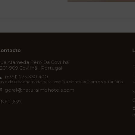
ontacto
ua Alameda Pêro Da Covilhã
201-909 Covilhã | Portugal
H
(+351) 275 330 400
usto de uma chamada para rede fixa de acordo com o seu tarifário.
H
geral@naturaimbhotels.com
S
C
NET: 659
P
d