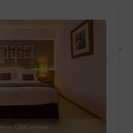
126€
rtir de
por noite