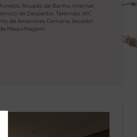
 Chinelos, Roupão de Banho, Internet
 Serviço de Despertar, Televisão. WC
nto de Amenities Damana, Secador
 de Maquilhagem.