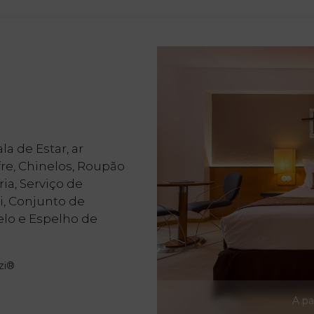
a de Estar, ar
fre, Chinelos, Roupão
ia, Serviço de
i, Conjunto de
lo e Espelho de
zi®
A pa