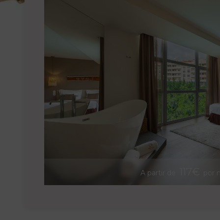
Contacto
Localização
Notícias
Visita
Virtual
117€
A partir de
por 