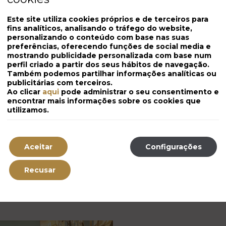
Este site utiliza cookies próprios e de terceiros para
fins analíticos, analisando o tráfego do website,
a de Estar, Ar
personalizando o conteúdo com base nas suas
fre, Chinelos, Roupão
preferências, oferecendo funções de social media e
mostrando publicidade personalizada com base num
ia, Serviço de
perfil criado a partir dos seus hábitos de navegação.
iro, Conjunto de
Também podemos partilhar informações analíticas ou
lo e Espelho de
publicitárias com terceiros.
Ao clicar
aqui
pode administrar o seu consentimento e
encontrar mais informações sobre os cookies que
utilizamos.
A pa
Aceitar
Configurações
Recusar