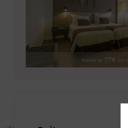
77€
A partir de
por n
PT
EN
FR
ES
Início
Quartos
Natura Clube