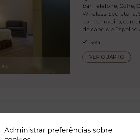
bar, Telefone, Cofre,
Wireless, Secretária,
com Chuveiro, conju
de cabelo e Espelho
Sofá
VER QUARTO
oite
Administrar preferências sobre
cookies