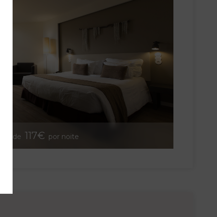
117€
rtir de
por noite