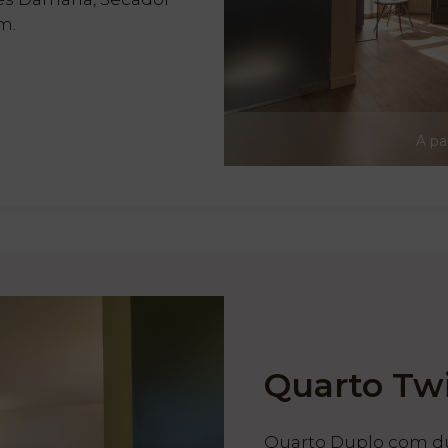
m.
A pa
Quarto Tw
Quarto Duplo com du