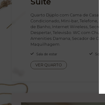
Suite
& Spa
Quarto Duplo com Cama de Casal, Sal
Serviços
Condicionado, Mini-bar, Telefone, Co
de Banho, Internet Wireless, Secretár
Experiências
Despertar, Televisão. WC com Chuve
Amenities Damana, Secador de Cabe
Maquilhagem.
Ofertas
Sala de estar
Sofá
My Natura
VER QUARTO
Destino
Galeria de
Fotos
Vouchers