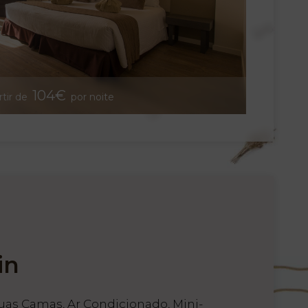
104€
rtir de
por noite
in
as Camas, Ar Condicionado, Mini-