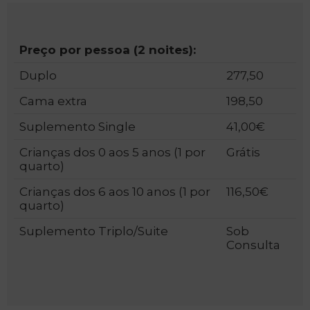
Preço por pessoa (2 noites):
Duplo
277,50
Cama extra
198,50
Suplemento Single
41,00€
Crianças dos 0 aos 5 anos (1 por
Grátis
quarto)
Crianças dos 6 aos 10 anos (1 por
116,50€
quarto)
PT
EN
Suplemento Triplo/Suite
Sob
FR
ES
Consulta
Início