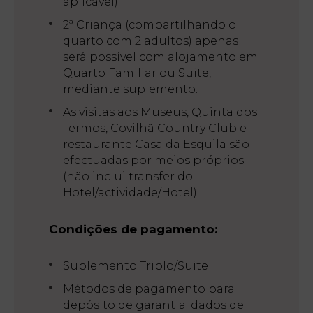
aplicável).
Galeria
2ª Criança (compartilhando o
de
Ac
quarto com 2 adultos) apenas
Fotos
será possível com alojamento em
Quarto Familiar ou Suite,
Vouchers
mediante suplemento.
As visitas aos Museus, Quinta dos
Contacto
Termos, Covilhã Country Club e
restaurante Casa da Esquila são
Localização
efectuadas por meios próprios
Notícias
(não inclui transfer do
Visita
Hotel/actividade/Hotel).
Virtual
Condições de pagamento:
Suplemento Triplo/Suite
Métodos de pagamento para
depósito de garantia: dados de