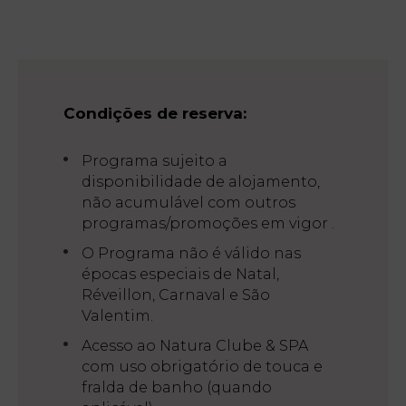
Quartos
Natura
Clube
& Spa
Condições de reserva:
Serviços
Programa sujeito a
disponibilidade de alojamento,
não acumulável com outros
Experiências
programas/promoções em vigor .
O Programa não é válido nas
épocas especiais de Natal,
Ofertas
Réveillon, Carnaval e São
Valentim.
My
Acesso ao Natura Clube & SPA
Natura
com uso obrigatório de touca e
fralda de banho (quando
Destino