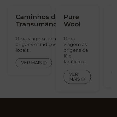
Caminhos da
Pure
S
Transumância
Wool
d
M
Uma viagem pelas
Uma
origens e tradições
viagem às
Co
locais…
origens da
pa
lã e
Re
lanifícios…
VER MAIS
VER
PT
MAIS
EN
FR
ES
Início
Quartos