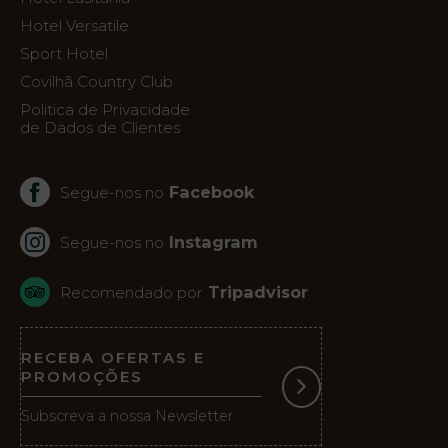
Galeria
Hotel Versatile
de
Ac
Sport Hotel
Fotos
Covilhã Country Club
Vouchers
Politica de Privacidade
de Dados de Clientes
Contacto
Facebook
Segue-nos no
Localização
Notícias
Instagram
Segue-nos no
Visita
Virtual
Tripadvisor
Recomendado por
RECEBA OFERTAS E
PROMOÇÕES
Subscreva a nossa Newsletter