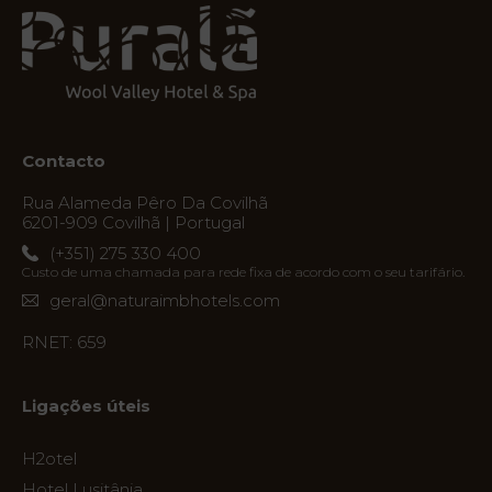
Natura
Clube
& Spa
Contacto
Serviços
Rua Alameda Pêro Da Covilhã
6201-909 Covilhã | Portugal
(+351) 275 330 400
Experiências
Custo de uma chamada para rede fixa de acordo com o seu tarifário.
geral@naturaimbhotels.com
RNET: 659
Ofertas
My
Ligações úteis
Natura
H2otel
Destino
Hotel Lusitânia