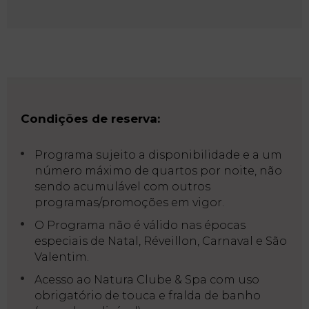
ES
Início
Quartos
Natura
Clube
Condições de reserva:
& Spa
Programa sujeito a disponibilidade e a um
número máximo de quartos por noite, não
Serviços
sendo acumulável com outros
programas/promoções em vigor.
O Programa não é válido nas épocas
Experiências
especiais de Natal, Réveillon, Carnaval e São
Valentim.
Acesso ao Natura Clube & Spa com uso
Ofertas
obrigatório de touca e fralda de banho