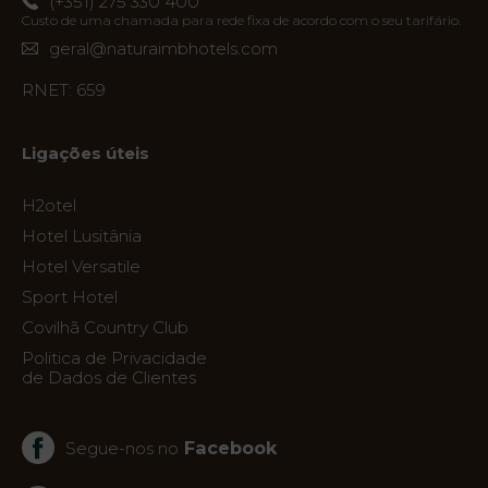
(+351) 275 330 400
Custo de uma chamada para rede fixa de acordo com o seu tarifário.
geral@naturaimbhotels.com
RNET: 659
Ligações úteis
H2otel
Hotel Lusitânia
Hotel Versatile
Sport Hotel
Covilhã Country Club
Politica de Privacidade
de Dados de Clientes
Facebook
Segue-nos no