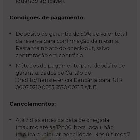
(quando aplicável).
My
Natura
Condições de pagamento:
Destino
Depósito de garantia de 50% do valor total
Galeria
da reserva para confirmação da mesma.
de
Restante no ato do check-out, salvo
Ac
Fotos
contratação em contrário.
Métodos de pagamento para depósito de
Vouchers
garantia: dados de Cartão de
Crédito/Transferência Bancária para: NIB:
Contacto
0007.0210.0033.6570.0071.3 s/NB
Localização
Cancelamentos:
Notícias
Visita
Até 7 dias antes da data de chegada
Virtual
(máximo até às 12h00, hora local), não
implica qualquer penalidade. Nos últimos 7