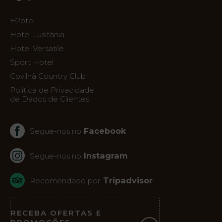
Quartos
H2otel
Natura
Hotel Lusitânia
Clube
Hotel Versatile
& Spa
Sport Hotel
Covilhã Country Club
Politica de Privacidade
Serviços
de Dados de Clientes
Facebook
Segue-nos no
Experiências
Instagram
Segue-nos no
Ofertas
Tripadvisor
Recomendado por
My
Natura
RECEBA OFERTAS E