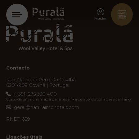
Aceder
Contacto
Rua Alameda Pêro Da Covilhã
6201-909 Covilhã | Portugal
(+351) 275 330 400
Custo de uma chamada para rede fixa de acordo com o seu tarifário.
PT
geral@naturaimbhotels.com
EN
FR
ES
RNET: 659
Início
Ligações úteis