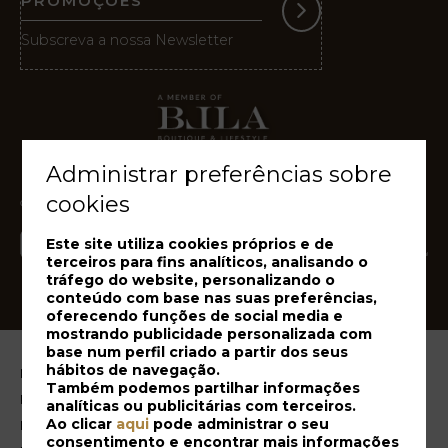
PROMOÇÕES
Destino
Subscreva a nossa Newsletter
Galeria
de
Ac
Fotos
Vouchers
Administrar preferências sobre
cookies
Contacto
Localização
Este site utiliza cookies próprios e de
terceiros para fins analíticos, analisando o
Notícias
tráfego do website, personalizando o
Visita
conteúdo com base nas suas preferências,
Virtual
oferecendo funções de social media e
mostrando publicidade personalizada com
base num perfil criado a partir dos seus
hábitos de navegação.
Notícia legal
Também podemos partilhar informações
Política de Cookies
analíticas ou publicitárias com terceiros.
Ao clicar
aqui
pode administrar o seu
Livro de Reclamações
consentimento e encontrar mais informações