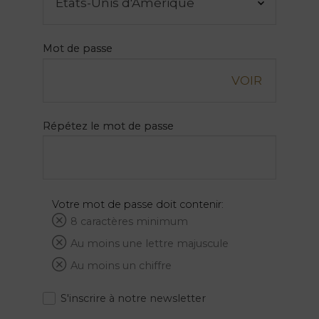
Natura
Clube
& Spa
Mot de passe
VOIR
Services
Répétez le mot de passe
Expériences
Votre mot de passe doit contenir:
Offres
8 caractères minimum
My
Au moins une lettre majuscule
Natura
Au moins un chiffre
Destination
S'inscrire à notre newsletter