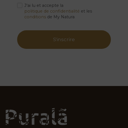
Photos
.
J'ai lu et accepte la
politique de confidentialité
et les
Vouchers
conditions
de My Natura
Contact
S'inscrire
Emplacement
Infos
Visite
virtuelle