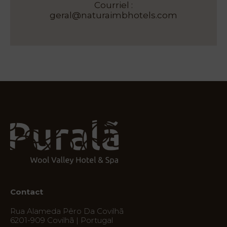
Offres
Courriel :
geral@naturaimbhotels.com
My
Natura
Destination
Photos
.
Vouchers
Contact
Emplacement
Infos
Visite
virtuelle
Contact
Rua Alameda Pêro Da Covilhã
6201-909 Covilhã | Portugal