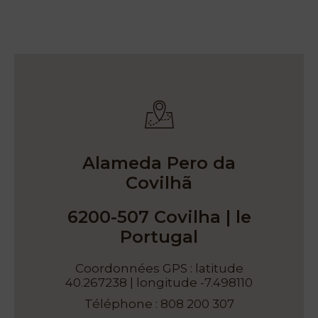
EN
FR
ES
Accueil
Chambres
Natura
Clube
& Spa
Alameda Pero da
Covilhã
Services
6200-507 Covilha | le
Portugal
Expériences
Coordonnées GPS : latitude
40.267238 | longitude -7.498110
Téléphone : 808 200 307